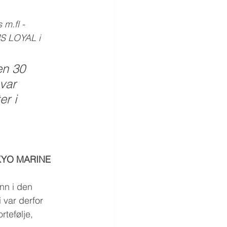
m.fl - 
MS LOYAL i 
en 30 
var 
r i 
YO MARINE 
nn i den 
 var derfor 
tefølje, 