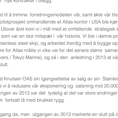
 nye kontrakter i tillegg. 
et til å trimme  forretningsmodellen vår, samt økte vår ti
pilotprosjekt omhandlende et Atlas-kontor i USA ble kjør
 Utover året kom vi i mål med et omfattende  strategis
om var en stor milepæl i  vår historie. Vi ble i denne pro
 stainless steel skip, og arbeidet iherdig med å bygge op
e for Atlas måtte vi vike vei for det senere større  sama
s / Tokyo Marine), og så i den  anledning i 2013 at vå
utt.  
Knutsen OAS sin igangsettelse av salg av sin  Stainle
gte vi å redusere vår eksponering og  satsning mot 20.000
gen av 2013 var det  tydelig at det var store endringer 
 fortsatt lå med brukket rygg. 
n gang da, men  utgangen av 2013 markerte en slutt på d