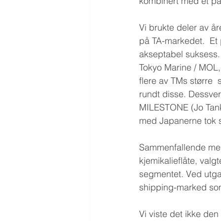
kombinert med et par 
Vi brukte deler av år
på TA-markedet.  Et 
akseptabel suksess.
Tokyo Marine / MOL, s
flere av TMs større 
rundt disse. Dessverr
MILESTONE (Jo Tanker
med Japanerne tok sl
Sammenfallende med 
kjemikalieflåte, val
segmentet. Ved utgan
shipping-marked som 
Vi viste det ikke de