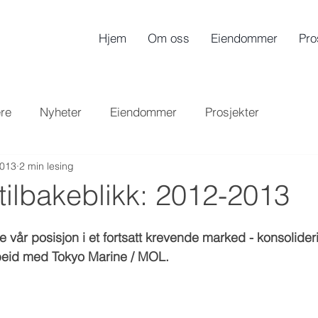
Hjem
Om oss
Eiendommer
Pro
ere
Nyheter
Eiendommer
Prosjekter
2013
2 min lesing
 tilbakeblikk: 2012-2013
e vår posisjon i et fortsatt krevende marked - konsolider
eid med Tokyo Marine / MOL. 