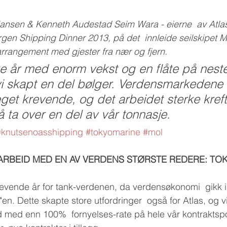
ansen & Kenneth Audestad Seim Wara - eierne  av Atlas 
rgen Shipping Dinner 2013, på det  innleide seilskipet 
 arrangement med gjester fra nær og fjern. 
rke år med enorm vekst og en flåte på nest
i skapt en del bølger. Verdensmarkedene 
et krevende, og det arbeidet sterke krefte
å ta over en del av vår tonnasje. 
#knutsenoasshipping
#tokyomarine
#mol
RBEID MED EN AV VERDENS STØRSTE REDERE: TOK
krevende år for tank-verdenen, da verdensøkonomi  gikk i
n. Dette skapte store utfordringer  også for Atlas, og vi
d med enn 100%  fornyelses-rate på hele vår kontraktspor