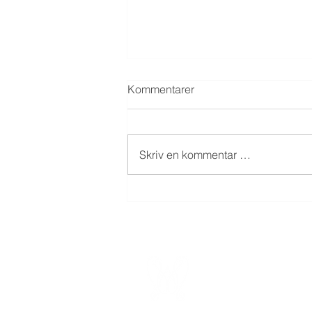
Kommentarer
Skriv en kommentar …
Karma (tidligere Lord Salong)
åpnet i Kaigaten 12
AS WARA