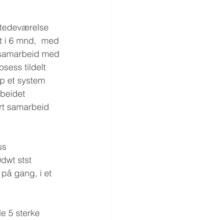
lstedeværelse 
t i 6 mnd,  med 
k samarbeid med 
sess tildelt 
p et system  
rbeidet 
rt samarbeid 
ss 
dwt stst 
på gang, i et 
e 5 sterke 