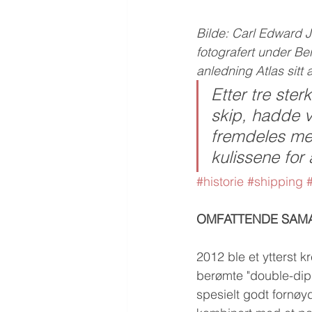
Bilde: Carl Edward J
fotografert under Be
anledning Atlas sitt
Etter tre ste
skip, hadde v
fremdeles meg
kulissene for 
#historie
#shipping
OMFATTENDE SAMA
2012 ble et ytterst 
berømte "double-dip"e
spesielt godt fornøy