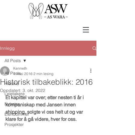
Innlegg
All Posts
Kenneth
All Posts
1. mai 2016
2 min lesing
Historisk tilbakeblikk: 2016
Historie
Oppdatert:
3. okt. 2022
Leietakere
Et kapittel var over; etter nesten ti år i 
Nyheter
kompaniskap med Jansen innen 
shipping, solgte vi oss helt ut og var 
Eiendommer
klare for å gå videre, hver for oss. 
Prosjekter