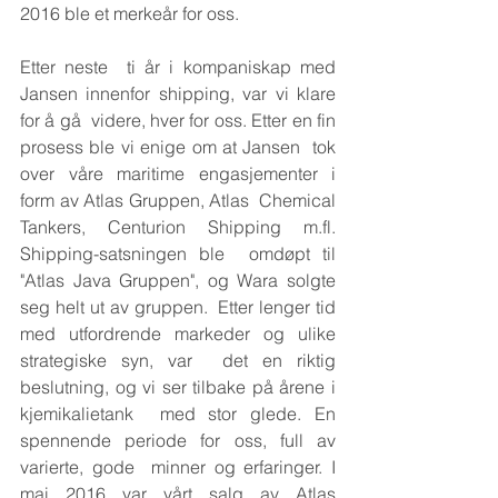
2016 ble et merkeår for oss. 
Etter neste  ti år i kompaniskap med 
Jansen innenfor shipping, var vi klare 
for å gå  videre, hver for oss. Etter en fin 
prosess ble vi enige om at Jansen  tok 
over våre maritime engasjementer i 
form av Atlas Gruppen, Atlas  Chemical 
Tankers, Centurion Shipping m.fl. 
Shipping-satsningen ble  omdøpt til 
"Atlas Java Gruppen", og Wara solgte 
seg helt ut av gruppen.  Etter lenger tid 
med utfordrende markeder og ulike 
strategiske syn, var  det en riktig 
beslutning, og vi ser tilbake på årene i 
kjemikalietank  med stor glede. En 
spennende periode for oss, full av 
varierte, gode  minner og erfaringer. I 
mai 2016 var vårt salg av Atlas 