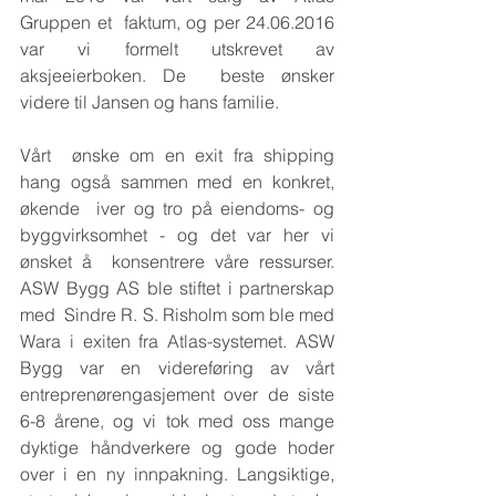
Gruppen et  faktum, og per 24.06.2016 
var vi formelt utskrevet av 
aksjeeierboken. De  beste ønsker 
videre til Jansen og hans familie.
Vårt  ønske om en exit fra shipping 
hang også sammen med en konkret, 
økende  iver og tro på eiendoms- og 
byggvirksomhet - og det var her vi 
ønsket å  konsentrere våre ressurser. 
ASW Bygg AS ble stiftet i partnerskap 
med  Sindre R. S. Risholm som ble med 
Wara i exiten fra Atlas-systemet. ASW  
Bygg var en videreføring av vårt 
entreprenørengasjement over de siste  
6-8 årene, og vi tok med oss mange 
dyktige håndverkere og gode hoder  
over i en ny innpakning. Langsiktige, 