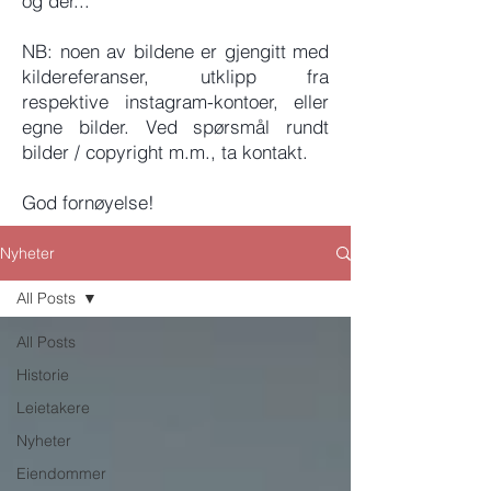
og der...
NB: noen av bildene er gjengitt med
kildereferanser, utklipp fra
respektive instagram-kontoer, eller
egne bilder. Ved spørsmål rundt
bilder / copyright m.m., ta kontakt.
God fornøyelse!
Nyheter
All Posts
All Posts
Historie
Leietakere
Nyheter
Eiendommer